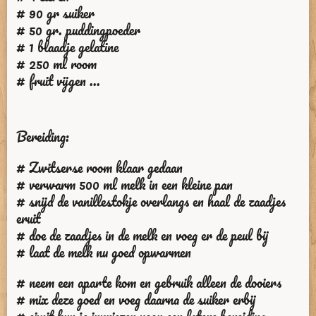
# 90 gr suiker
# 50 gr. puddingpoeder
# 1 blaadje gelatine
# 250 ml room
# fruit vijgen ...
Bereiding:
# Zwitserse room klaar gedaan
# verwarm 500 ml melk in een kleine pan
# snijd de vanillestokje overlangs en haal de zaadjes
eruit
# doe de zaadjes in de melk en voeg er de peul bij
# laat de melk nu goed opwarmen
# neem een aparte kom en gebruik alleen de dooiers
# mix deze goed en voeg daarna de suiker erbij