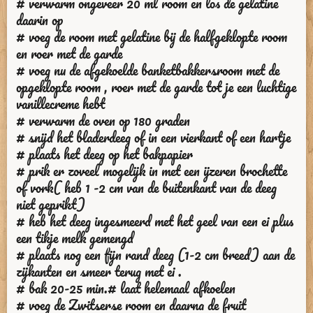
# verwarm ongeveer 20 ml room en los de gelatine
daarin op
# voeg de room met gelatine bij de halfgeklopte room
en roer met de garde
# voeg nu de afgekoelde banketbakkersroom met de
opgeklopte room , roer met de garde tot je een luchtige
vanillecreme hebt
# verwarm de oven op 180 graden
# snijd het bladerdeeg of in een vierkant of een hartje
# plaats het deeg op het bakpapier
# prik er zoveel mogelijk in met een ijzeren brochette
of vork( heb 1 -2 cm van de buitenkant van de deeg
niet geprikt)
# heb het deeg ingesmeerd met het geel van een ei plus
een tikje melk gemengd
# plaats nog een fijn rand deeg (1-2 cm breed) aan de
zijkanten en smeer terug met ei .
# bak 20-25 min.# laat helemaal afkoelen
# voeg de Zwitserse room en daarna de fruit