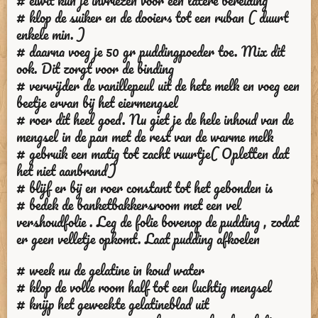
# eiwit kun je invriezen voor een latere bereiding
# klop de suiker en de dooiers tot een ruban ( duurt
enkele min. )
# daarna voeg je 50 gr puddingpoeder toe. Mix dit
ook. Dit zorgt voor de binding
# verwijder de vanillepeul uit de hete melk en voeg een
beetje ervan bij het eiermengsel
# roer dit heel goed. Nu giet je de hele inhoud van de
mengsel in de pan met de rest van de warme melk
# gebruik een matig tot zacht vuurtje( Opletten dat
het niet aanbrand)
# blijf er bij en roer constant tot het gebonden is
# bedek de banketbakkersroom met een vel
vershoudfolie . Leg de folie bovenop de pudding , zodat
er geen velletje opkomt. Laat pudding afkoelen
# week nu de gelatine in koud water
# klop de volle room half tot een luchtig mengsel
# knijp het geweekte gelatineblad uit