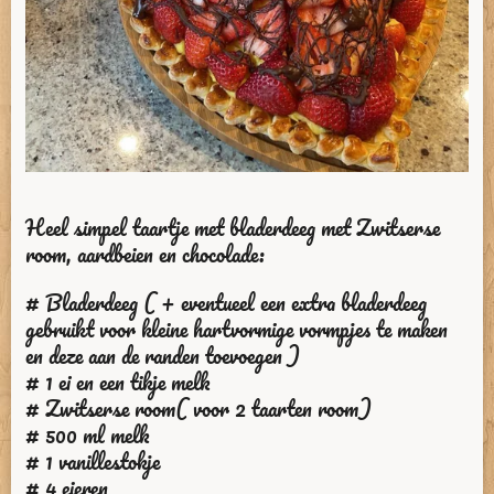
Heel simpel taartje met bladerdeeg met Zwitserse
room, aardbeien en chocolade:
# Bladerdeeg ( + eventueel een extra bladerdeeg
gebruikt voor kleine hartvormige vormpjes te maken
en deze aan de randen toevoegen )
# 1 ei en een tikje melk
# Zwitserse room( voor 2 taarten room)
# 500 ml melk
# 1 vanillestokje
# 4 eieren