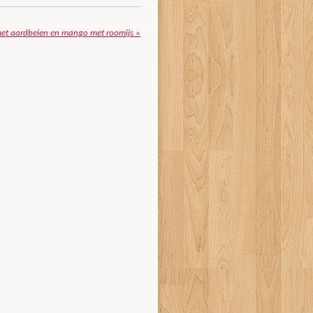
met aardbeien en mango met roomijs
»