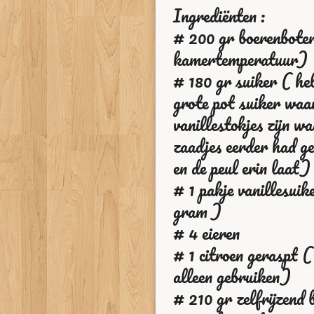
Ingrediënten :
# 200 gr boerenbote
kamertemperatuur)
# 180 gr suiker ( he
grote pot suiker waa
vanillestokjes zijn wa
zaadjes eerder had g
en de peul erin laat)
# 1 pakje vanillesuik
gram )
# 4
eieren
# 1 citroen geraspt (
alleen gebruiken)
# 210 gr zelfrijzend 