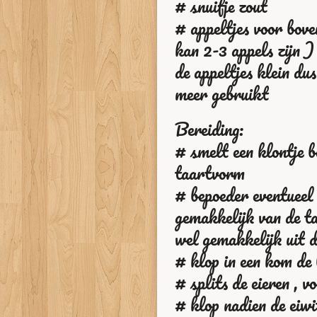
# snuifje zout
# appeltjes voor bov
kan 2-3 appels zijn ) 
de appeltjes klein du
meer gebruikt
Bereiding:
# smelt een klontje bo
taartvorm
# bepoeder eventueel 
gemakkelijk van de ta
wel gemakkelijk uit 
# klop in een kom de 
# splits de eieren , v
# klop nadien de eiwi