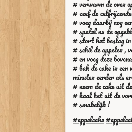
# verwarm de oven o
# zeef de zelfrijzende
# voeg daarbij nog een
# spatel nu de opgekl
# stort het beslag i
# schil de appelen , v
# en voeg deze bovena
# bak de cake in een
minuten eerder als er
# neem de cake uit de
# haal het uit de vor
# smakelijk !
#appelcake
#appelca