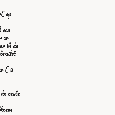
r( op
b een
r er
ar ik de
ebruikt
er ( 8
 de zeste
bloem