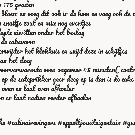
p 175 graden
 bloem en voeg dit ook in de kom en voeg ook de z
 snuifje zout en mix nog eventjes
opte eiwitten onder het beslag
n de cakevorm
erwijder het klokhuis en snijd deze in schijfjes
an het deeg
 voorverwarmde oven ongeveer 45 minuten( contro
 op de sateprikker geen deeg op is dan is de cak
 oven en laat even afkoelen
m en laat nadien verder afkoelen
ke
#culinairevingers
#appeltjesuiteigentuin
#yu