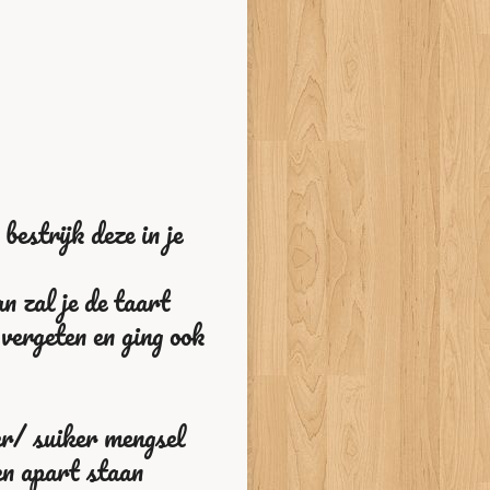
bestrijk deze in je
n zal je de taart
vergeten en ging ook
oter/ suiker mengsel
ven apart staan