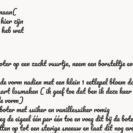
enaan(
hier zijn
s heb wat
ter op een zacht vuurtje, neem een borsteltje en 
de vorm nadien met een klein 1 eetlepel bloem da
art losmaken ( ik geef toe dat ben ik deze keer 
de vorm
)
boter met suiker en vanillesuiker romig
oeg de eigeel één per één toe en voeg dit bij de b
tten op tot een stevige sneeuw en laat dit nog e