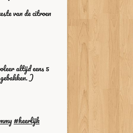
este van de citroen
leer altijd eens 5
e gebakken. )
mmy
#heerlijk