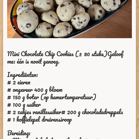
Mini Chocolate Chip Cookies (± 80 stuks)Geloof
me: één is nooit genoeg.
Ingrediënten:
# 2 eieren
# ongeveer 400 g bloem
# 150 g boter (op kamertemperatuur)
# 100 g suiker
# 2 zakjes vanillesuiker# 200 g chocoladedruppels
# 1 koffielepel druivensiroop
Bereiding: