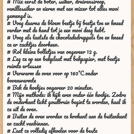
# Mix eerst de boter, suiker, druivensiroop,
vanillesuiker en eieren met een mixer tot alles mooi
gemengd is.
# Voeg daarna de bloem beetje bij beetje toe en kneed
verder met de hand tot je een mooi deeg hebt.
# Voeg als laatste de chocoladedruppels toe en kneed
ze er zachtjes doorheen.
# Rol kleine bolletjes van ongeveer 12 g.
# Leg ze op een bakplaat met bakpapier, met beetje
ruimte ertussen
# Verwarm de oven voor op 160°C onder
bovenwarmte
# Bak de koekjes ongeveer 20 minuten.
# Mijn methode: ik kijk even onder één koekje. Zodra
de onderkant licht goudbruin begint te worden, haal ik
ze uit de oven.
# Buiten de oven worden ze krokant aan de buitenkant
en zacht vanbinnen.
# Laat ze volledig afkoelen voor de beste