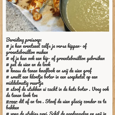
Bereiding preisoep:
# je kan eventueel zelfs je verse kippen- of
groentebouillon maken
# of je kan ook een kip- of groentebouillon gebruiken
# pel de uien en de look
# kneus de tenen knoflook en snij de uien grof
# smelt een klontje boter in een soepketel op een
middelmatig vuurtje
# stoof de stukken ui zacht in de hete boter . Voeg ook
de tenen look toe
#roer
dit af en toe . Stoof de uien glazig zonder ze te
bakken
# voeg de stukjes prei. Schil de aardappelen en snij in