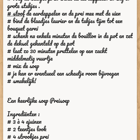
grote stukjes .
# stoof
de aardappelen en de prei mee met de uien
# bind de blaadjes laurier en de takjes tijm tot een
bouquet garni
# schenk na enkele minuten de bouillon in de pot en zet
de deksel gekanteld op de pot
# laat zo 30 minuten pruttelen op een zacht
middelmatig vuurtje
# mix de soep
# je kan er eventueel een scheutje room bijvoegen
# smakelijk!
Een heerlijke soep
Preisoep
Ingrediënten :
# 3 à 4 ajuinen
# 2 teentjes look
# 4 strookjes prei