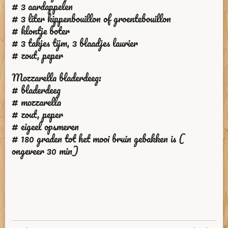
# 3 aardappelen
# 3 liter kippenbouillon of groentebouillon
# klontje boter
# 3 takjes tijm, 3 blaadjes laurier
# zout, peper
Mozzarella bladerdeeg:
# bladerdeeg
# mozzarella
# zout, peper
# eigeel opsmeren
# 180 graden tot het mooi bruin gebakken is (
ongeveer 30 min)