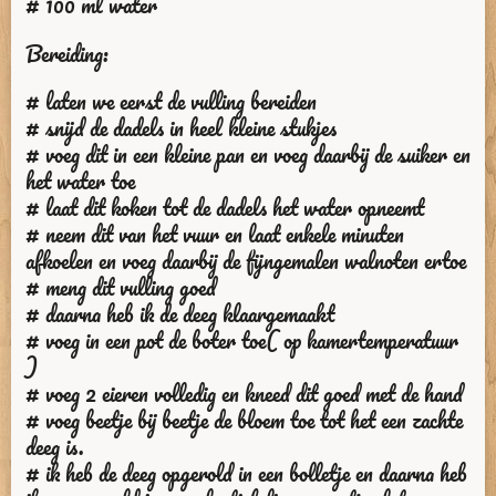
# 100 ml water
Bereiding:
# laten we eerst de vulling bereiden
# snijd de dadels in heel kleine stukjes
# voeg dit in een kleine pan en voeg daarbij de suiker en
het water toe
# laat dit koken tot de dadels het water opneemt
# neem dit van het vuur en laat enkele minuten
afkoelen en voeg daarbij de fijngemalen walnoten ertoe
# meng dit vulling goed
# daarna heb ik de deeg klaargemaakt
# voeg in een pot de boter toe( op kamertemperatuur
)
# voeg 2 eieren volledig en kneed dit goed met de hand
# voeg beetje bij beetje de bloem toe tot het een zachte
deeg is.
# ik heb de deeg opgerold in een bolletje en daarna heb