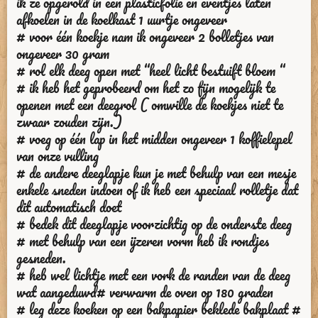
ik ze opgerold in een plasticfolie en eventjes laten
afkoelen in de koelkast 1 uurtje ongeveer
# voor één koekje nam ik ongeveer 2 bolletjes van
ongeveer 30 gram
# rol elk deeg open met “heel licht bestuift bloem “
# ik heb het geprobeerd om het zo fijn mogelijk te
openen met een deegrol ( omwille de koekjes niet te
zwaar zouden zijn.)
# voeg op één lap in het midden ongeveer 1 koffielepel
van onze vulling
# de andere deeglapje kun je met behulp van een mesje
enkele sneden indoen of ik heb een speciaal rolletje dat
dit automatisch doet
# bedek dit deeglapje voorzichtig op de onderste deeg
# met behulp van een ijzeren vorm heb ik rondjes
gesneden.
# heb wel lichtje met een vork de randen van de deeg
wat aangeduwd# verwarm de oven op 180 graden
# leg deze koeken op een bakpapier beklede bakplaat #