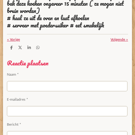
bak deze koeken ongeveer 15 minuten ( ze mogen niet
bruin worden)
# haal ze uit de oven en laat afkoelen
# serveer met poedersuiker # eet smakelijk
«
Vorige
Volgende
»
D
D
S
D
e
e
h
e
l
e
a
l
Reactie plaatsen
e
l
r
e
n
e
n
Naam *
E-mailadres *
Bericht *