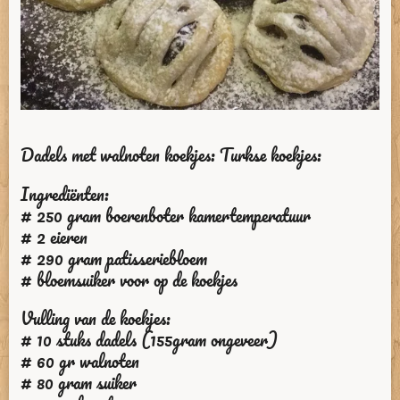
Dadels met walnoten koekjes: Turkse koekjes:
Ingrediënten:
# 250 gram boerenboter kamertemperatuur
# 2 eieren
# 290 gram patisseriebloem
# bloemsuiker voor op de koekjes
Vulling van de koekjes:
# 10 stuks dadels (155gram ongeveer)
# 60 gr walnoten
# 80 gram suiker