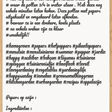
# waar de potten 3/4 in water staan . Heb deze nog
enkele minuten laten koken. Deze potten met pepers
uitgehaald en omgekeerd laten afkoelen.
# bewaar ze in een donkere, koele plaats
# na enkele weken zijn ze klaar
#smakelijk!!
#homegrown
#pepers
#hotpeppers
#pikantepepers
#moestuin
#moestuinieren
#summer
#pepper
#jardin
#happy
#acıbiber
#bahçem
#légumes
#tuinieren
#opleggen
#tuinierenisfijn
#knoflook
#loveit
#lovegardening
#vegetables
#gardeninglife
#happysunday
#inmaken
#growsomethinggreen
#kitchengarden
#urbangarden
#recipes
#appelazijn
Pepers op azijn :
Ingrediënten :