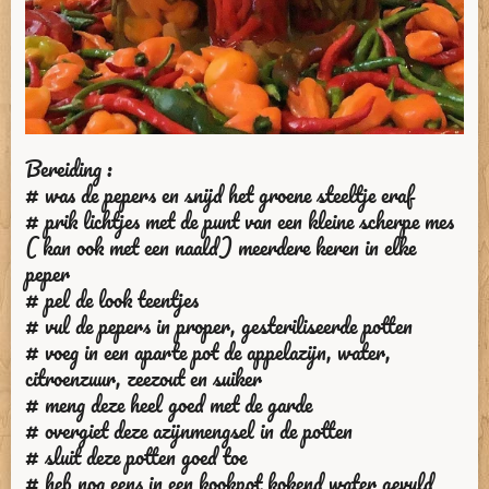
Bereiding :
# was de pepers en snijd het groene steeltje eraf
# prik lichtjes met de punt van een kleine scherpe mes
( kan ook met een naald) meerdere keren in elke
peper
# pel de look teentjes
# vul de pepers in proper, gesteriliseerde potten
# voeg in een aparte pot de appelazijn, water,
citroenzuur, zeezout en suiker
# meng deze heel goed met de garde
# overgiet deze azijnmengsel in de potten
# sluit deze potten goed toe
# heb nog eens in een kookpot kokend water gevuld