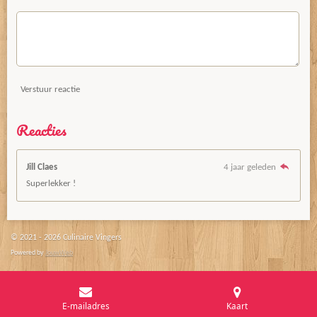
Verstuur reactie
Reacties
Jill Claes
4 jaar geleden
Superlekker !
© 2021 - 2026 Culinaire Vingers
Powered by
JouwWeb
E-mailadres
Kaart