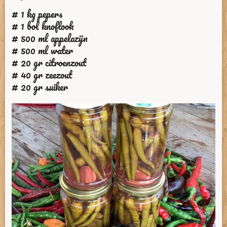
# 1 kg pepers
# 1 bol knoflook
# 500 ml appelazijn
# 500 ml water
# 20 gr citroenzout
# 40 gr zeezout
# 20 gr suiker