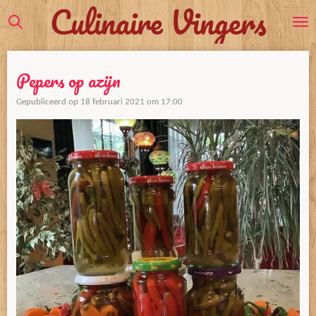
Culinaire Vingers
Ga
direct
naar
de
Pepers op azijn
hoofdinhoud
Gepubliceerd op 18 februari 2021 om 17:00