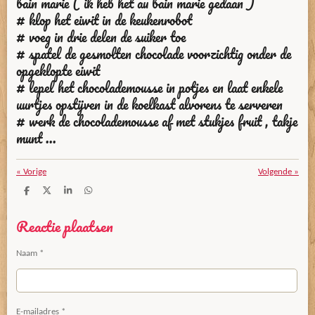
bain marie ( ik heb het au bain marie gedaan )
# klop het eiwit in de keukenrobot
# voeg in drie delen de suiker toe
# spatel de gesmolten chocolade voorzichtig onder de
opgeklopte eiwit
# lepel het chocolademousse in potjes en laat enkele
uurtjes opstijven in de koelkast alvorens te serveren
# werk de chocolademousse af met stukjes fruit , takje
munt ...
«
Vorige
Volgende
»
D
D
S
D
e
e
h
e
l
e
a
l
Reactie plaatsen
e
l
r
e
n
e
n
Naam *
E-mailadres *