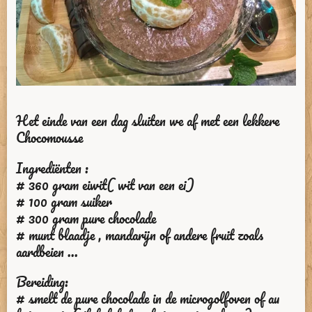
Het einde van een dag sluiten we af met een lekkere
Chocomousse
Ingrediënten :
# 360 gram eiwit( wit van een ei)
# 100 gram suiker
# 300 gram pure chocolade
# munt blaadje , mandarijn of andere fruit zoals
aardbeien ...
Bereiding:
# smelt de pure chocolade in de microgolfoven of au