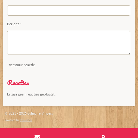
Bericht *
Verstuur reactie
Reacties
Er zijn geen reacties geplaatst.
© 2021 - 2026 Culinaire Vingers
Powered by
JouwWeb