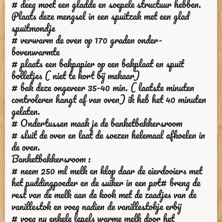
# deeg moet een gladde en soepele structuur hebben.
Plaats deze mengsel in een spuitzak met een glad
spuitmondje
# verwarm de oven op 170 graden onder-
bovenwarmte
# plaats een bakpapier op een bakplaat en spuit
bolletjes ( niet te kort bij mekaar)
# bak deze ongeveer 35-40 min. ( laatste minuten
controleren hangt af van oven) ik heb het 40 minuten
gelaten.
# Ondertussen maak je de banketbakkersroom
# sluit de oven en laat de soezen helemaal afkoelen in
de oven.
Banketbakkersroom :
# neem 250 ml melk en klop daar de eierdooiers met
het puddingpoeder en de suiker in een pot# breng de
rest van de melk aan de kook met de zaadjes van de
vanillestok en voeg nadien de vanillestokje erbij
# voeg nu enkele lepels warme melk door het