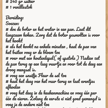
# 240 gr suiker
# 1 vanillestok
Bereiding:
Soezen:
# doe de boter en het water in een pan. Laat dit
langzaam koken. Zorg dat de boter gesmolten is voor
het kookt
# als het kookt na enkele minuten , haal de pan van
het buiten voeg er de bloem toe
# roer met een houtenlepel( of spatola ) Nadien zet
de pan terug op een laag vuurtje en roer tot de deeg een
droog mengsel is.
# voeg een snuifje Fleur de sel toe
# haal het deeg van het vuur terug en laat eventjes
afkoelen
# voeg het deeg in de keukenmachine en voeg één per
één de eieren. Zolang de eerste ei niet goed gemengd is
voeg je de andere niet toe