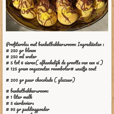
Profiteroles met banketbakkersroom: Ingrediënten :
# 250 gr bloem
# 250 ml water
# 5 tot 6 eieren( afhankelijk de grootte van een ei )
# 125 gram ongezouten roomboter# snuifje zout
# 200 gr puur chocolade ( glazuur)
# banketbakkersroom:
# 1 liter melk
# 5 eierdooiers
# 95 gr puddingpoeder