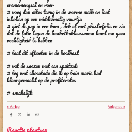
crememengsel en roer
# voeg dan alles terug in de warme melk en laat
inkoken op een middelmatig vuurtje
# giet de pap in een kom , dek af met plasticfolie en zie
dat de folie tegen de banketbakkersroom komt om geen
vochtigheid te hebben
# laat dit afkoelen in de koelkast
# vul de soezen met een spuitzak
# leg wat chocolade die ik op bain marie had
klaargemaakt op de profiteroles
# smakelijk
«
Vorige
Volgende
»
D
D
S
D
e
e
h
e
l
e
a
l
Reactie plaatsen
e
l
r
e
n
e
n