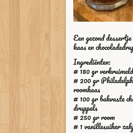
Een gezond dessertje
kaas en chocoladedru
Ingrediënten:
# 180 gr verkruimeld
# 200 gr Philadelph
roomkaas
# 100 gr bakvaste ch
druppels
# 250 gr room
# 1 vanillesuiker zak