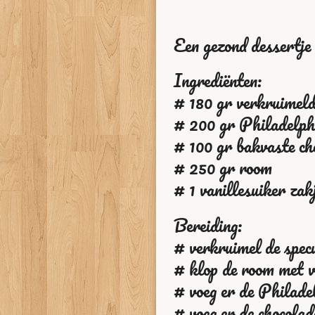
Een gezond dessertje
Ingrediënten:
# 180 gr verkruimeld
# 200 gr Philadelph
# 100 gr bakvaste ch
# 250 gr room
# 1 vanillesuiker zak
Bereiding:
# verkruimel de spec
# klop de room met va
# voeg er de Philade
# voeg er de chocolad