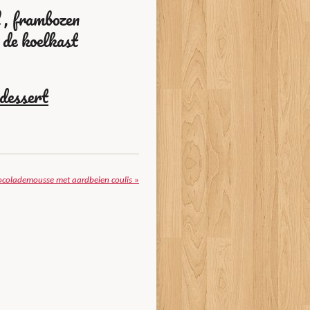
 , frambozen
 de koelkast
dessert
colademousse met aardbeien coulis
»