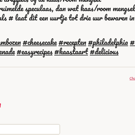
ruimelde speculaas, dan wat kaas/room mengsel
s # laat dit een uurtje tot drie uur bewaren in
ambozen
#cheesecake
#recepten
#philadelphia
#
enade
#easyrecipes
#kaastaart
#delicious
Cho
n