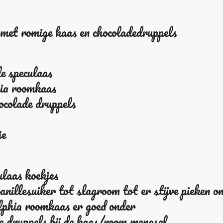
 met romige kaas en chocoladedruppels
e speculaas
ia roomkaas
ocolade druppels
je
ulaas koekjes
nillesuiker tot slagroom tot er stijve pieken o
lphia roomkaas er goed onder
e druppels bij de kaas/room mengsel