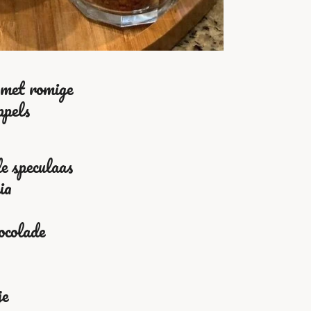
 met romige
ppels
e speculaas
ia
ocolade
je