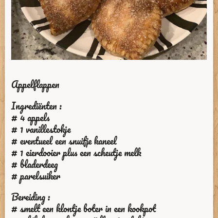
Appelflappen
Ingrediënten :
# 4 appels
# 1 vanillestokje
# eventueel een snuifje kaneel
# 1 eierdooier plus een scheutje melk
# bladerdeeg
# parelsuiker
Bereiding :
# smelt een klontje boter in een kookpot