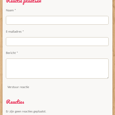
Reactie plaatsen
n
e
n
Naam *
E-mailadres *
Bericht *
Verstuur reactie
Reacties
Er zijn geen reacties geplaatst.