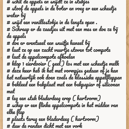
# schil de appels en snijdt ze in stukjes
# stoof de appels in de boter en voeg er een scheutje
water bij
# snijd een vanillestokje in de lengte open .
# Schraap er de zaadjes uit met een mes en doe ze bij
de appels
# doe er eventueel een snuifje kaneel bij
# laat ze op een zacht vuurtje stoven tot compote
# laat de appelcompote afkoelen
# klop 1 eierdooier ( geel) los met een scheutje melk
# deze keer heb ik het met vormpjes gedaan of je kan
het natuurlijk ook doen zoals de klassieke appelflappen
# bekleed een bakplaat met een bakpapier of siliconen
mat
# leg een stuk bladerdeeg erop ( hartvorm)
# schep er een flinke appelcompote in het midden van
elke flap
# plaats terug een bladerdeeg ( hartvorm)
# duw de randen dicht met een vork