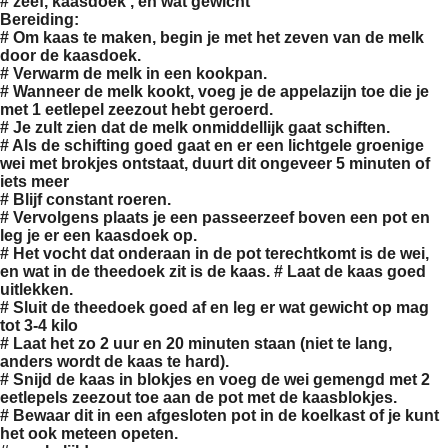
#
zeef, kaasdoek , en wat gewicht
Bereiding:
# Om kaas te maken, begin je met het zeven van de melk
door de kaasdoek.
# Verwarm de melk in een kookpan.
# Wanneer de melk kookt, voeg je de appelazijn toe die je
met 1 eetlepel zeezout hebt geroerd.
# Je zult zien dat de melk onmiddellijk gaat schiften.
# Als de schifting goed gaat en er een lichtgele groenige
wei met brokjes ontstaat, duurt dit ongeveer 5 minuten of
iets meer
# Blijf constant roeren.
# Vervolgens plaats je een passeerzeef boven een pot en
leg je er een kaasdoek op.
# Het vocht dat onderaan in de pot terechtkomt is de wei,
en wat in de theedoek zit is de kaas. # Laat de kaas goed
uitlekken.
# Sluit de theedoek goed af en leg er wat gewicht op mag
tot 3-4 kilo
# Laat het zo 2 uur en 20 minuten staan (niet te lang,
anders wordt de kaas te hard).
# Snijd de kaas in blokjes en voeg de wei gemengd met 2
eetlepels zeezout toe aan de pot met de kaasblokjes.
# Bewaar dit in een afgesloten pot in de koelkast of je kunt
het ook meteen opeten.