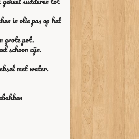
t geheel sudderen tot
ken in olie pas op het
n grote pot.
el schoon zijn.
deksel met water.
gebakken