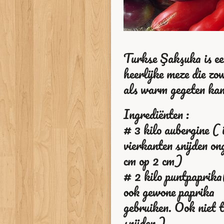
Turkse Şakşuka is ee
heerlijke meze die zo
als warm gegeten ka
Ingrediënten :
# 3 kilo aubergine ( 
vierkanten snijden on
cm op 2 cm)
# 2
kilo puntpaprika
ook gewone paprika
gebruiken. Ook niet t
snijden )