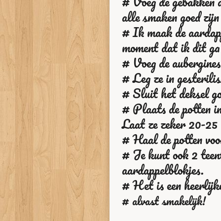
# Voeg de gebakken au
alle smaken goed zij
# Ik maak de aardappe
moment dat ik dit ga
# Voeg de aubergines
# Leg ze in gesterilis
# Sluit het deksel go
# Plaats de potten in
Laat ze zeker 20-25 
# Haal de potten voor
# Je kunt ook 2 teen
aardappelblokjes.
# Het is een heerlijk
# alvast smakelijk!