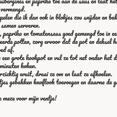
bergines en paprika toe aan de saus en laat he
n vermengd.
len die ik dan ook in blokjes zou snijden en bak
 samen serveren.
, paprika en tomatensaus goed gemengd toe in ee
eerde potten, zorg ervoor dat de pot en deksel he
ed af.
 een grote kookpot en vul ze tot net onder het 
minuten koken.
zichtig eruit, draai ze om en laat ze afkoelen.
tjes gebakken knoflook toevoegen en daarna de 
e meze voor mijn ventje!