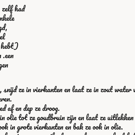
 zelf had
nkele
gd,
el
g hebt)
 .een
gen
snijd ze in vierkanten en laat ze in zout water
eren.
d af en dep ze droog.
n olie tot ze goudbruin zijn en laat ze uitlekken
ok in grote vierkanten en bak ze ook in olie.