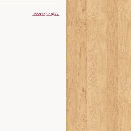
Pepers op azijn
»