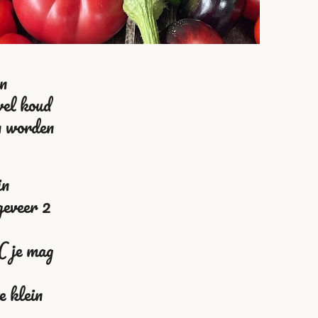
n
wel koud
n worden
in
geveer 2
( je mag
e klein