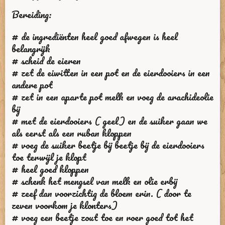
Bereiding:
# de ingrediënten heel goed afwegen is heel
belangrijk
# scheid de eieren
# zet de eiwitten in een pot en de eierdooiers in een
andere pot
# zet in een aparte pot melk en voeg de arachideolie
bij
# met de eierdooiers ( geel) en de suiker gaan we
als eerst als een ruban kloppen
# voeg de suiker beetje bij beetje bij de eierdooiers
toe terwijl je klopt
# heel goed kloppen
# schenk het mengsel van melk en olie erbij
# zeef dan voorzichtig de bloem erin. ( door te
zeven voorkom je klonters)
# voeg een beetje zout toe en roer goed tot het