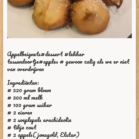
Appelbeignets#dessert #lekker
tussendoortje#apples # gewoon zalig als we er niet
van overdrijven
Ingrediënten:
# 320 gram bloem
# 300 ml melk
# 100 gram suiker
# 2 eieren
# 2 soeplepels arachideolie
# tikje zout
# 2 appels( jonagold, Elstar)