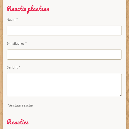
l
e
a
l
Reactie plaatsen
e
l
r
e
n
e
n
Naam *
E-mailadres *
Bericht *
Verstuur reactie
Reacties