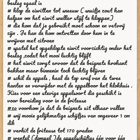
beslag egaal is
# klop de eiwitten tot sneeuw ( snuifje zout kan
helpen om het eiwit sneller stijf te kloppen)
# die kom dat je gebruikt moet schoon en vetvrij
zijn . Je kan de kom ontvetten door hem in te
wrijven met citroen
# spatel het opgeklopte eiwit voorzichtig onder het
beslag ,zodat het mooi luchtig blijft
# het eiwit zorgt ervoor dat de beignets krokant
bakken maar binnenin toch luchtig blijven
# schil de appels , haal de top eraf van de twee
kanten en verwijder met de appelboor het klokhuis .
Kies voor een stevige appelsoort die geschikt is
voor bereiding voor in de friteuse
#zo
voorkom je dat de beignets uit elkaar vallen
# snij mooie gelijkmatige schijfjes van ongeveer 1 cm
dik
# verhit de friteuse tot 170 graden
# wentel (dompel )de appelschijfjes één voor één