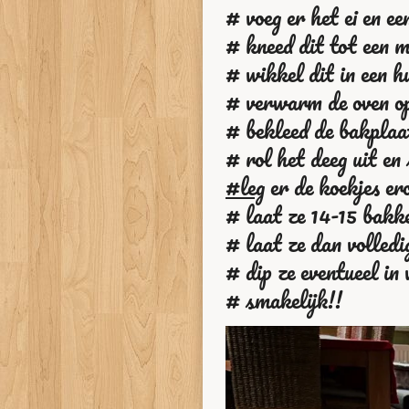
# voeg er het ei en ee
# kneed dit tot een m
# wikkel dit in een h
# verwarm de oven o
# bekleed de bakplaa
# rol het deeg uit en
#leg
er de koekjes er
# laat ze 14-15 bakke
# laat ze dan volledi
# dip ze eventueel in
# smakelijk!!