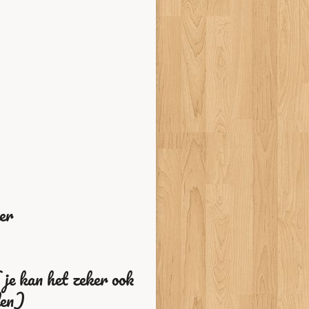
ker
 je kan het zeker ook
den)