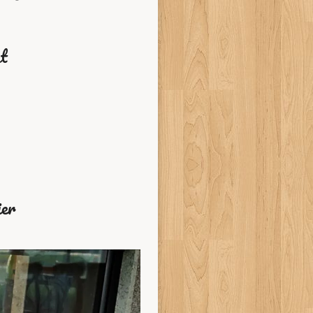
st
ier