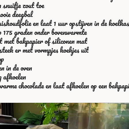
n snuifje zout toe
ooie deegbal
uishoudfolie en laat 1 uur opstijven in de koelka
p 175 graden onder bovenwarmte
t met bakpapier of siliconen mat
 steek er met vormpjes koekjes uit
op
n in de oven
g afkoelen
 warme chocolade en laat afkoelen op een bakpap