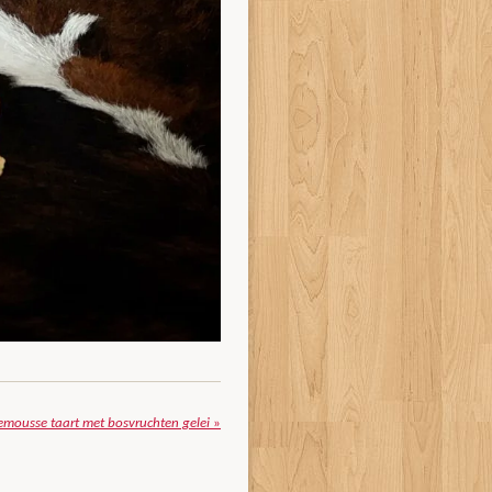
mousse taart met bosvruchten gelei
»