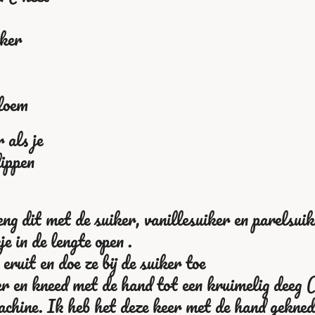
iker
bloem
 als je
dippen
ng dit met de suiker, vanillesuiker en parelsui
je in de lengte open .
ruit en doe ze bij de suiker toe
r en kneed met de hand tot een kruimelig deeg (
chine. Ik heb het deze keer met de hand gekne