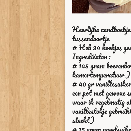
Heerlijke zandkoekje
tussendoortje
# Heb 34 koekjes g
Ingrediënten :
# 145 gram boerenbo
kamertemperatuur )
# 40 gr vanillesuike
een pot met gewone s
waar ik regelmatig al
vanillestokje gebruik
steekt)
# 15 gram parelsuike