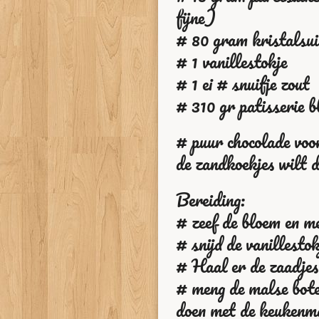
fijne)
# 80 gram kristalsu
# 1 vanillestokje
# 1 ei # snuifje zout
# 310 gr patisserie 
# puur chocolade voor
de zandkoekjes wilt 
Bereiding:
# zeef de bloem en me
# snijd de vanillestok
# Haal er de zaadjes e
# meng de malse bote
doen met de keukenma