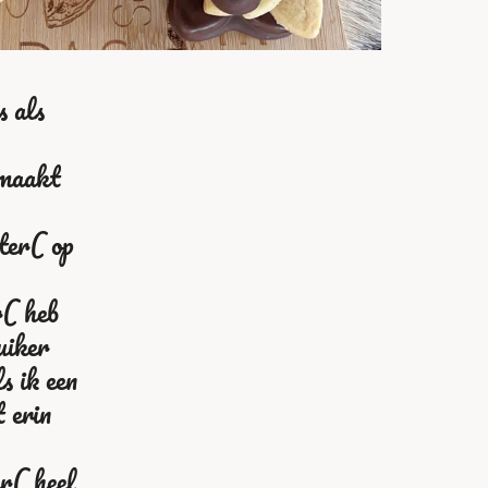
s als
emaakt
ter( op
r( heb
uiker
s ik een
t erin
r( heel