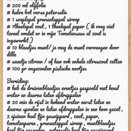
# 200 ml olijfolie
# halve bot verse peterselie
# 1 soeplepel granaatappel siroop
# 1theelepel zout , 1 theelepel peper ( ik voeg niet
teveel omdat er in mijn Tomatensaus al zout is
ingewerkt )
# 10 blaadjes munt/ je mag de munt vervangen door
dille
# sneetje citroen / of kan ook enkele citruszout zetten
# 100 gr ongezouten pistache nootjes
Bereiding:
# heb de druivenblaadjes eventjes gespoeld met koud
water en daarna laten afdruppelen
# 20 min de rijst in kokend water eerst laten en
daarna spoelen en laten afdruppelen in een kom gezet ,
2 ajuinen heel fijn gesnipperd , zout, peper,
tomatenpuree , granaatappel siroop , muntblaadjes
heel fijn gesneden , peterselie heel fijn gesnipperd ,