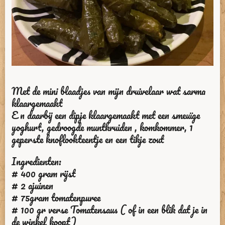
Met de mini blaadjes van mijn druivelaar wat sarma
klaargemaakt
E n daarbij een dipje klaargemaakt met een smeuïge
yoghurt, gedroogde muntkruiden , komkommer, 1
geperste knoflookteentje en een tikje zout
Ingredienten:
# 400 gram rijst
# 2 ajuinen
# 75gram tomatenpuree
# 100 gr verse Tomatensaus ( of in een blik dat je in
de winkel koopt)