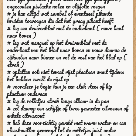
ongezouten pistache noten en olijfolie voegen
# je kan altijd wat sambal of eventueel pikante
kruiden toevoegen die dat het graag pikant heeft
# leg een druivenblad met de onderkant ( ruwe kant
naar boven )
# leg wat mengsel op het druivenblad met de
onderkant van het blad naar boven en vouw daarna de
zijkanten naar binnen en rol de rest van het blad op (
strak )
# opletten ook niet teveel rijst plaatsen want tijdens
het bakken zwelt de rijst op
# vooraleer je begin kun je een stuk vlees of kip
plaatsen onderaan
# leg de rolletjes strak langs elkaar in de pan
# zet daarop een schijfje of twee gesneden citroenen of
enkele citruszout
# heb deze voorzichtig gevuld met warm water en een
vleesbouillon gemengd tot de rolletjes juist onder